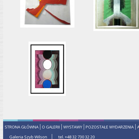
STRONA GŁÓWNA
O GALERII
WYSTAWY
POZOSTAŁE WYDARZENIA
Galeria Szyb Wilson
tel. +48 32 730 32 20