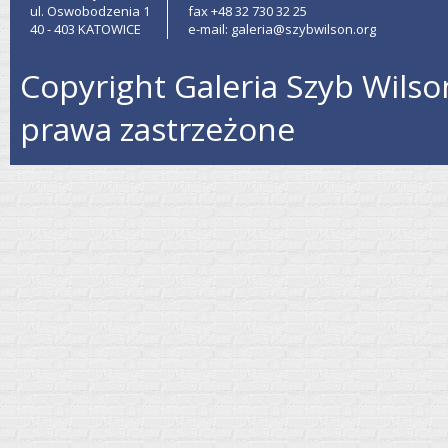
ul. Oswobodzenia 1
fax +48 32 730 32 25
40 - 403 KATOWICE
e-mail: galeria@szybwilson.org
Copyright Galeria Szyb Wilso
prawa zastrzeżone