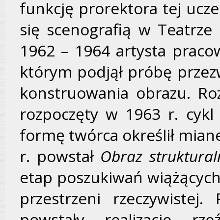
funkcję prorektora tej ucze
się scenografią w Teatrze 
1962 – 1964 artysta prac
którym podjął próbę przez
konstruowania obrazu. Roz
rozpoczęty w 1963 r. cyk
formę twórca określił mia
r. powstał
Obraz struktural
etap poszukiwań wiążącyc
przestrzeni rzeczywistej
powstały realizacje rzeź