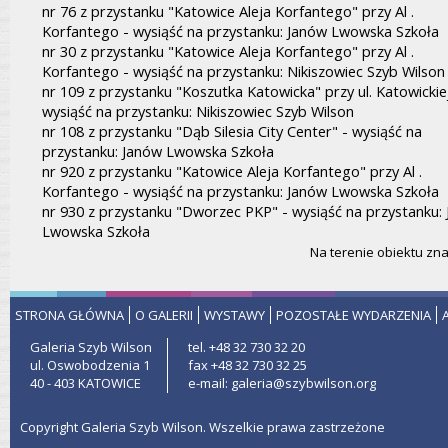
nr 76 z przystanku "Katowice Aleja Korfantego" przy Al .
Korfantego - wysiąść na przystanku: Janów Lwowska Szkoła
nr 30 z przystanku "Katowice Aleja Korfantego" przy Al .
Korfantego - wysiąść na przystanku: Nikiszowiec Szyb Wilson
nr 109 z przystanku "Koszutka Katowicka" przy ul. Katowickiej
wysiąść na przystanku: Nikiszowiec Szyb Wilson
nr 108 z przystanku "Dąb Silesia City Center" - wysiąść na
przystanku: Janów Lwowska Szkoła
nr 920 z przystanku "Katowice Aleja Korfantego" przy Al .
Korfantego - wysiąść na przystanku: Janów Lwowska Szkoła
nr 930 z przystanku "Dworzec PKP" - wysiąść na przystanku:
Lwowska Szkoła
Na terenie obiektu znaj
STRONA GŁÓWNA
O GALERII
WYSTAWY
POZOSTAŁE WYDARZENIA
Galeria Szyb Wilson
tel. +48 32 730 32 20
ul. Oswobodzenia 1
fax +48 32 730 32 25
40 - 403 KATOWICE
e-mail: galeria@szybwilson.org
Copyright Galeria Szyb Wilson. Wszelkie prawa zastrzeżone