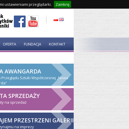
ymi ustawieniami przeglądarki.
Zamknij
OFERTA
FUNDACJA
KONTAKT
A AWANGARDA
ja Przeglądu Sztuki Współczesnej „Nowa
rda”
TA SPRZEDAŻY
ty na sprzedaż
JEM PRZESTRZENI GALERII
wynajmu na imprezy