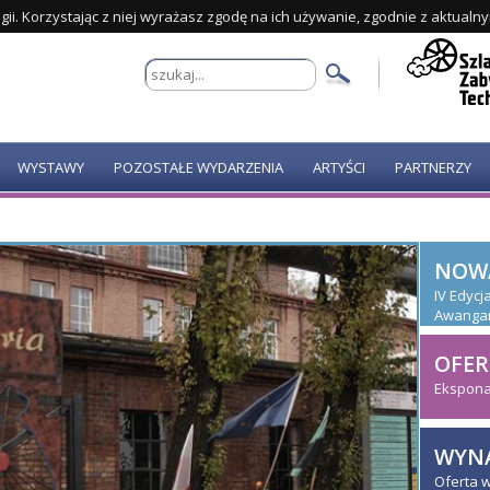
gii. Korzystając z niej wyrażasz zgodę na ich używanie, zgodnie z aktualn
WYSTAWY
POZOSTAŁE WYDARZENIA
ARTYŚCI
PARTNERZY
NOW
IV Edyc
Awanga
OFER
Ekspona
WYNA
Oferta 