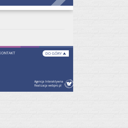
KONTAKT
DO GÓRY
Agencja Interaktywna
Realizacja webpro.pl