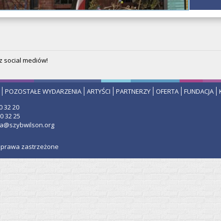
z social mediów!
POZOSTAŁE WYDARZENIA
ARTYŚCI
PARTNERZY
OFERTA
FUNDACJA
0 32 20
0 32 25
ria@szybwilson.org
e prawa zastrzeżone