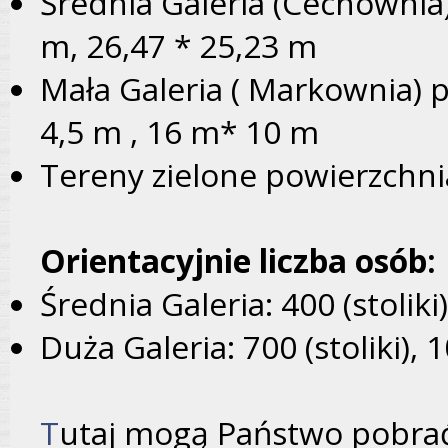
Średnia Galeria (Cechownia)
m, 26,47 * 25,23 m
Mała Galeria ( Markownia) p
4,5 m , 16 m* 10 m
Tereny zielone powierzchn
Orientacyjnie liczba osób:
Średnia Galeria: 400 (stoliki
Duża Galeria: 700 (stoliki), 
T
utaj mogą Państwo pobra