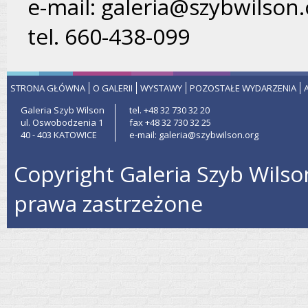
e-mail: galeria@szybwilson.
tel. 660-438-099
STRONA GŁÓWNA
O GALERII
WYSTAWY
POZOSTAŁE WYDARZENIA
Galeria Szyb Wilson
tel. +48 32 730 32 20
ul. Oswobodzenia 1
fax +48 32 730 32 25
40 - 403 KATOWICE
e-mail: galeria@szybwilson.org
Copyright Galeria Szyb Wilso
prawa zastrzeżone