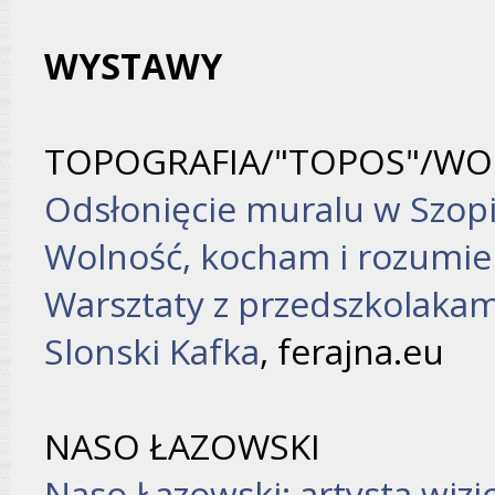
WYSTAWY
TOPOGRAFIA/"TOPOS"/WO
Odsłonięcie muralu w Szop
Wolność, kocham i rozumi
Warsztaty z przedszkolakam
Slonski Kafka
, ferajna.eu
NASO ŁAZOWSKI
Naso Łazowski: artysta wizj