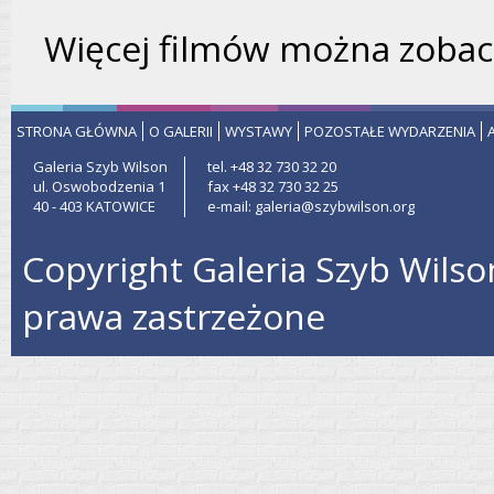
Więcej filmów można zobac
STRONA GŁÓWNA
O GALERII
WYSTAWY
POZOSTAŁE WYDARZENIA
Galeria Szyb Wilson
tel. +48 32 730 32 20
ul. Oswobodzenia 1
fax +48 32 730 32 25
40 - 403 KATOWICE
e-mail: galeria@szybwilson.org
Copyright Galeria Szyb Wilso
prawa zastrzeżone