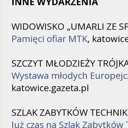
INNE WYDARZENIA
WIDOWISKO „UMARLI ZE S
Pamięci ofiar MTK
, katowic
SZCZYT MŁODZIEŻY TRÓJK
Wystawa młodych Europejc
katowice.gazeta.pl
SZLAK ZABYTKÓW TECHNIK
Już czas na Szlak Zabytków 