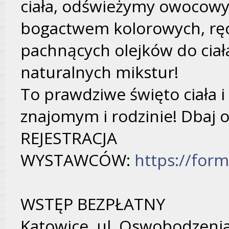
ciała, odświeżymy owocowy
bogactwem kolorowych, rę
pachnących olejków do ciał
naturalnych mikstur!
To prawdziwe święto ciała i
znajomym i rodzinie! Dbaj o
REJESTRACJA
WYSTAWCÓW:
https://for
WSTĘP BEZPŁATNY
Katowice, ul. Oswobodzenia