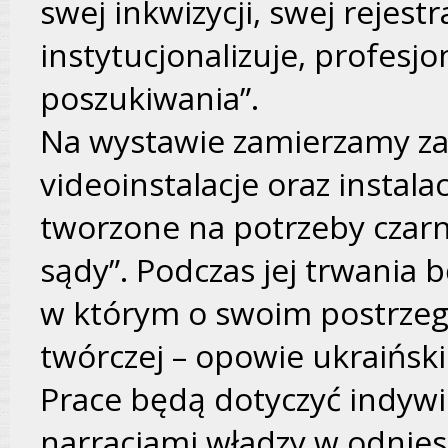
swej inkwizycji, swej rejest
instytucjonalizuje, profesjon
poszukiwania”.
Na wystawie zamierzamy za
videoinstalacje oraz instala
tworzone na potrzeby czarn
sądy”. Podczas jej trwania
w którym o swoim postrzega
twórczej – opowie ukraiński
Prace będą dotyczyć indyw
narracjami władzy w odnies