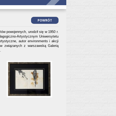
POWRÓT
t
ó
w powojennych, urodził si
ę
w 1950 r.
agogiczno-Artystycznym Uniwersytetu
artystyczne, autor environments i akcji
ó
w zwi
ą
zanych z warszawsk
ą
Galeri
ą
.