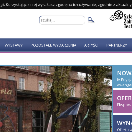
gii. Korzystając z niej wyrażasz zgodę na ich używanie, zgodnie z aktualn
WYSTAWY
POZOSTAŁE WYDARZENIA
ARTYŚCI
PARTNERZY
NOW
IV Edyc
Awanga
OFER
Ekspona
WYNA
Oferta 