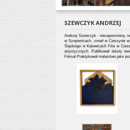
SZEWCZYK ANDRZEJ
Andrzej Szewczyk - niezapomniany,
w Szopienicach, zmar
ł
w Cieszynie w 
Ś
l
ą
skiego w Katowicach Filia w Ciesz
artystycznych. Publikowa
ł
teksty teo
Foksal.Praktykowa
ł
malarstwo jako pro