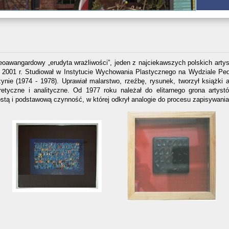
 neoawangardowy
„
erudyta wra
ż
liwo
ś
ci
”
, jeden z najciekawszych polskich artys
2001 r. Studiowa
ł
w Instytucie Wychowania Plastycznego na Wydziale Ped
ynie (1974 - 1978). Uprawia
ł
malarstwo, rze
ź
b
ę
, rysunek, tworzy
ł
ksi
ąż
ki 
retyczne i analityczne. Od 1977 roku nale
ż
a
ł
do elitarnego grona artyst
st
ą
i podstawow
ą
czynno
ść
, w kt
ó
rej odkry
ł
analogie do procesu zapisywania