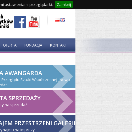
ymi ustawieniami przeglądarki.
Zamknij
OFERTA
FUNDACJA
KONTAKT
A AWANGARDA
ja Przeglądu Sztuki Współczesnej „Nowa
rda”
TA SPRZEDAŻY
ty na sprzedaż
JEM PRZESTRZENI GALERII
wynajmu na imprezy