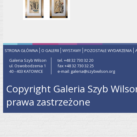
STRONA GŁÓWNA
O GALERII
WYSTAWY
POZOSTAŁE WYDARZENIA
Galeria Szyb Wilson
tel. +48 32 730 32 20
ul. Oswobodzenia 1
fax +48 32 730 32 25
40 - 403 KATOWICE
e-mail: galeria@szybwilson.org
Copyright Galeria Szyb Wilso
prawa zastrzeżone