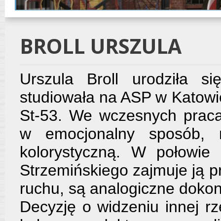
BROLL URSZULA
Urszula Broll urodziła 
studiowała na ASP w Katowic
St-53. We wczesnych prac
w emocjonalny sposób, n
kolorystyczną. W połowie 
Strzemińskiego zajmuje ją p
ruchu, są analogiczne doko
Decyzję o widzeniu innej rz