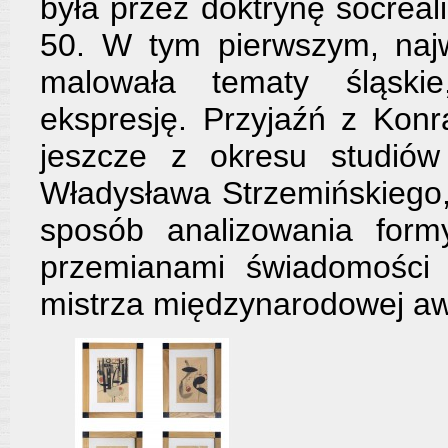
była przez doktrynę socreali
50. W tym pierwszym, najw
malowała tematy śląskie
ekspresję. Przyjaźń z Ko
jeszcze z okresu studiów
Władysława Strzemińskiego,
sposób analizowania form
przemianami świadomości 
mistrza międzynarodowej a