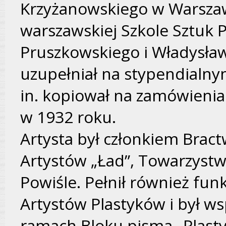
Krzyżanowskiego
w Warszaw
warszawskiej Szkole Sztuk 
Pruszkowskiego i
Władysła
uzupełniał na stypendialny
in. kopiował na zamówienia
w 1932 roku.
Artysta był członkiem Bract
Artystów „Ład”, Towarzystw
Powiśle. Pełnił również fu
Artystów Plastyków i był ws
ramach Bloku pisma „Plasty