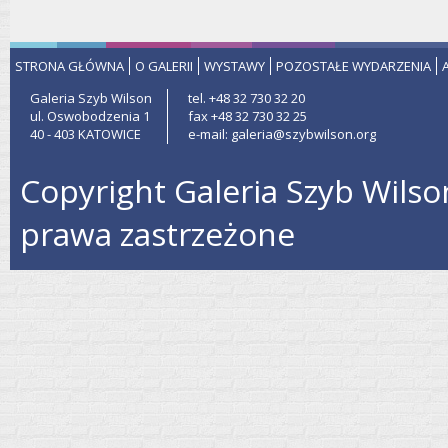
STRONA GŁÓWNA
O GALERII
WYSTAWY
POZOSTAŁE WYDARZENIA
Galeria Szyb Wilson
tel. +48 32 730 32 20
ul. Oswobodzenia 1
fax +48 32 730 32 25
40 - 403 KATOWICE
e-mail: galeria@szybwilson.org
Copyright Galeria Szyb Wilso
prawa zastrzeżone