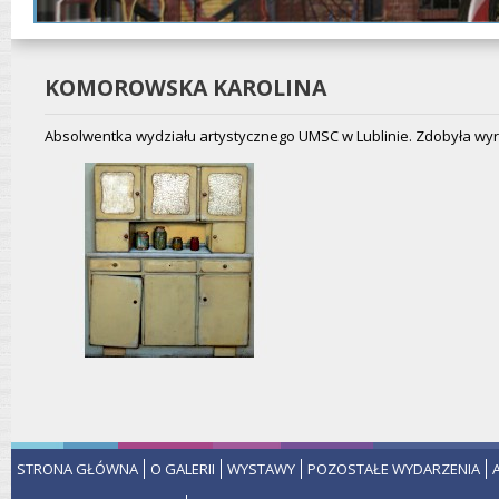
KOMOROWSKA KAROLINA
Absolwentka wydziału artystycznego UMSC w Lublinie. Zdobyła wyróż
STRONA GŁÓWNA
O GALERII
WYSTAWY
POZOSTAŁE WYDARZENIA