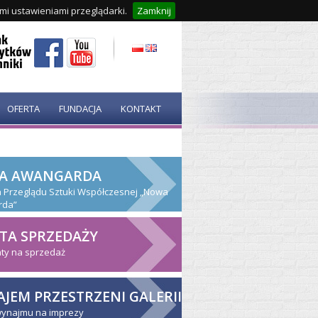
ymi ustawieniami przeglądarki.
Zamknij
OFERTA
FUNDACJA
KONTAKT
A AWANGARDA
ja Przeglądu Sztuki Współczesnej „Nowa
rda”
TA SPRZEDAŻY
ty na sprzedaż
JEM PRZESTRZENI GALERII
wynajmu na imprezy