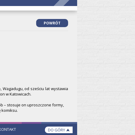
POWRÓT
o, Wagadugu, od sześciu lat wystawia
son w Katowicach.
b – stosuje on uproszczone formy,
 komiksu.
KONTAKT
DO GÓRY