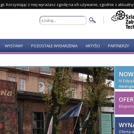
gii. Korzystając z niej wyrażasz zgodę na ich używanie, zgodnie z aktualn
WYSTAWY
POZOSTAŁE WYDARZENIA
ARTYŚCI
PARTNERZY
NOW
IV Edyc
Awanga
OFER
Ekspona
WYNA
Oferta 