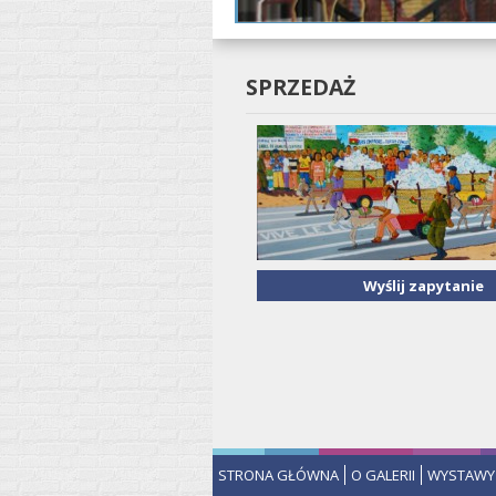
SPRZEDAŻ
Wyślij zapytanie
STRONA GŁÓWNA
O GALERII
WYSTAWY