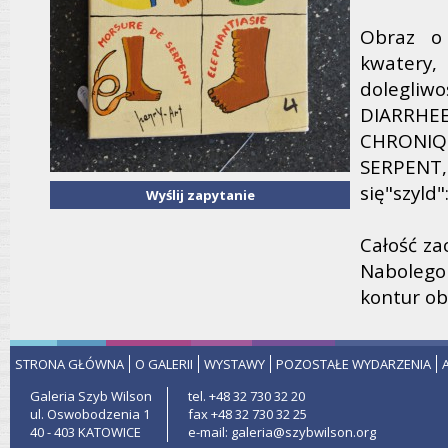
Obraz o 
kwatery,
dolegliw
DIARRHE
CHRONI
SERPENT,
się"szyld
Wyślij zapytanie
Całość za
Nabolego
kontur ob
STRONA GŁÓWNA
O GALERII
WYSTAWY
POZOSTAŁE WYDARZENIA
Galeria Szyb Wilson
tel. +48 32 730 32 20
ul. Oswobodzenia 1
fax +48 32 730 32 25
40 - 403 KATOWICE
e-mail: galeria@szybwilson.org