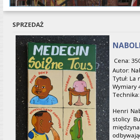
SPRZEDAŻ
NABOLE
Cena: 35
Autor: Na
Tytuł: La
Wymiary 
Technika: 
Henri Nab
stolicy B
międzynar
odbywając