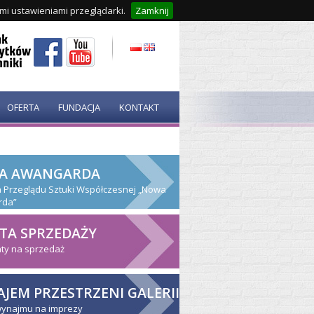
ymi ustawieniami przeglądarki.
Zamknij
OFERTA
FUNDACJA
KONTAKT
A AWANGARDA
ja Przeglądu Sztuki Współczesnej „Nowa
rda”
TA SPRZEDAŻY
ty na sprzedaż
JEM PRZESTRZENI GALERII
wynajmu na imprezy