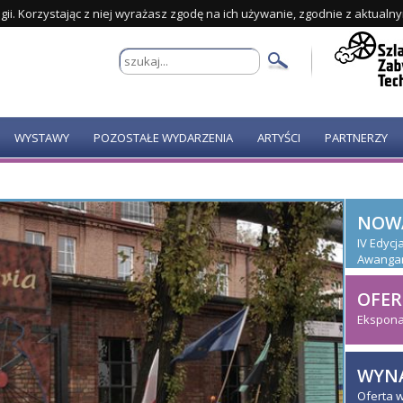
gii. Korzystając z niej wyrażasz zgodę na ich używanie, zgodnie z aktualn
WYSTAWY
POZOSTAŁE WYDARZENIA
ARTYŚCI
PARTNERZY
NOW
IV Edyc
Awanga
OFER
Ekspona
WYNA
Oferta 