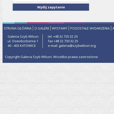
Wyślij zapytanie
STRONA GŁÓWNA
O GALERII
WYSTAWY
POZOSTAŁE WYDARZENIA
Galeria Szyb Wilson
tel. +48 32 730 32 20
ul. Oswobodzenia 1
fax +48 32 730 32 25
40 - 403 KATOWICE
e-mail: galeria@szybwilson.org
Copyright Galeria Szyb Wilson. Wszelkie prawa zastrzeżone