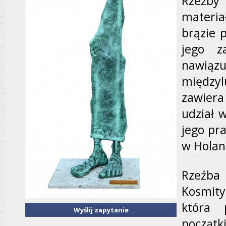
Rzeźby
materia
brązie 
jego z
nawiązu
między
zawiera
udział 
jego pr
w Holand
Rzeźba
Kosmity,
która 
Wyślij zapytanie
początk