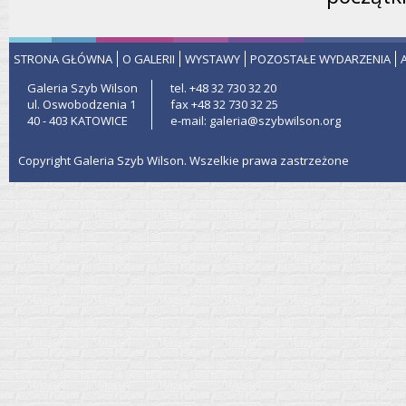
STRONA GŁÓWNA
O GALERII
WYSTAWY
POZOSTAŁE WYDARZENIA
Galeria Szyb Wilson
tel. +48 32 730 32 20
ul. Oswobodzenia 1
fax +48 32 730 32 25
40 - 403 KATOWICE
e-mail: galeria@szybwilson.org
Copyright Galeria Szyb Wilson. Wszelkie prawa zastrzeżone