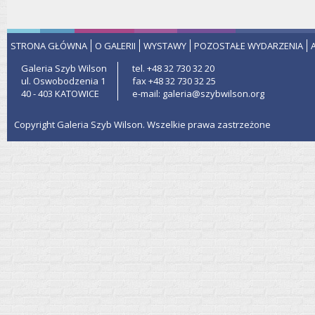
STRONA GŁÓWNA
O GALERII
WYSTAWY
POZOSTAŁE WYDARZENIA
Galeria Szyb Wilson
tel. +48 32 730 32 20
ul. Oswobodzenia 1
fax +48 32 730 32 25
40 - 403 KATOWICE
e-mail: galeria@szybwilson.org
Copyright Galeria Szyb Wilson. Wszelkie prawa zastrzeżone