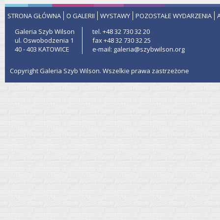
STRONA GŁÓWNA
O GALERII
WYSTAWY
POZOSTAŁE WYDARZENIA
Galeria Szyb Wilson
tel. +48 32 730 32 20
ul. Oswobodzenia 1
fax +48 32 730 32 25
40 - 403 KATOWICE
e-mail: galeria@szybwilson.org
Copyright Galeria Szyb Wilson. Wszelkie prawa zastrzeżone