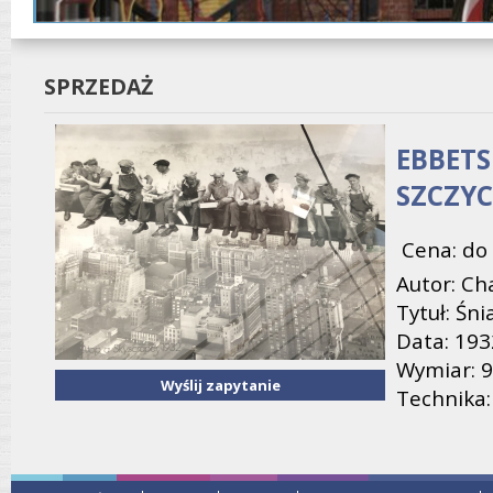
SPRZEDAŻ
EBBETS
SZCZY
Cena: do 
Autor: Ch
Tytuł: Śn
Data: 193
Wymiar: 9
Wyślij zapytanie
Technika: