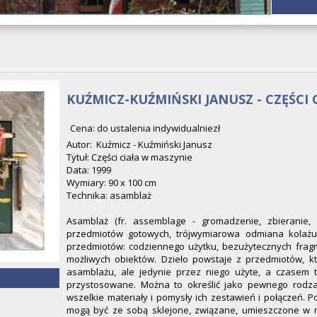
KUŹMICZ-KUŹMIŃSKI JANUSZ - CZĘŚCI 
Cena: do ustalenia indywidualniezł
Autor: Kuźmicz - Kuźmiński Janusz
Tytuł: Części ciała w maszynie
Data: 1999
Wymiary: 90 x 100 cm
Technika: asamblaż
Asamblaż (fr. assemblage - gromadzenie, zbieranie,
przedmiotów gotowych, trójwymiarowa odmiana kolażu
przedmiotów: codziennego użytku, bezużytecznych fragm
możliwych obiektów. Dzieło powstaje z przedmiotów, k
asamblażu, ale jedynie przez niego użyte, a czasem 
przystosowane. Można to określić jako pewnego rodza
wszelkie materiały i pomysły ich zestawień i połączeń.
mogą być ze sobą sklejone, związane, umieszczone w 