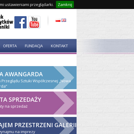
ymi ustawieniami przeglądarki.
Zamknij
OFERTA
FUNDACJA
KONTAKT
A AWANGARDA
ja Przeglądu Sztuki Współczesnej „Nowa
rda”
TA SPRZEDAŻY
ty na sprzedaż
JEM PRZESTRZENI GALERII
wynajmu na imprezy