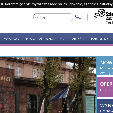
gii. Korzystając z niej wyrażasz zgodę na ich używanie, zgodnie z aktualn
WYSTAWY
POZOSTAŁE WYDARZENIA
ARTYŚCI
PARTNERZY
NOW
IV Edyc
Awanga
OFER
Ekspona
WYNA
Oferta 