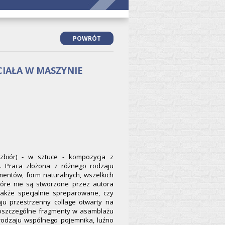
POWRÓT
CIAŁA W MASZYNIE
 zbiór) - w sztuce - kompozycja z
. Praca złożona z różnego rodzaju
entów, form naturalnych, wszelkich
tóre nie są stworzone przez autora
także specjalnie spreparowane, czy
ju przestrzenny collage otwarty na
 Poszczególne fragmenty w asamblażu
rodzaju wspólnego pojemnika, luźno