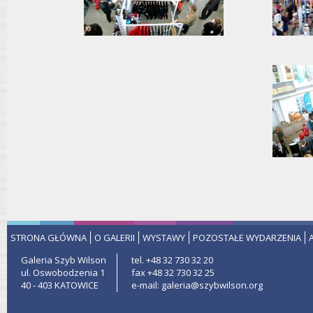
STRONA GŁÓWNA
O GALERII
WYSTAWY
POZOSTAŁE WYDARZENIA
Galeria Szyb Wilson
tel. +48 32 730 32 20
ul. Oswobodzenia 1
fax +48 32 730 32 25
40 - 403 KATOWICE
e-mail: galeria@szybwilson.org