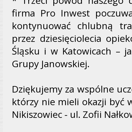
* Trzeci powód naszego dz
firma Pro Inwest poczuwa
kontynuować chlubną trad
przez dziesięciolecia opie
Śląsku i w Katowicach – ja
Grupy Janowskiej.
Dziękujemy za wspólne ucze
którzy nie mieli okazji by
Nikiszowiec - ul. Zofii Nałko