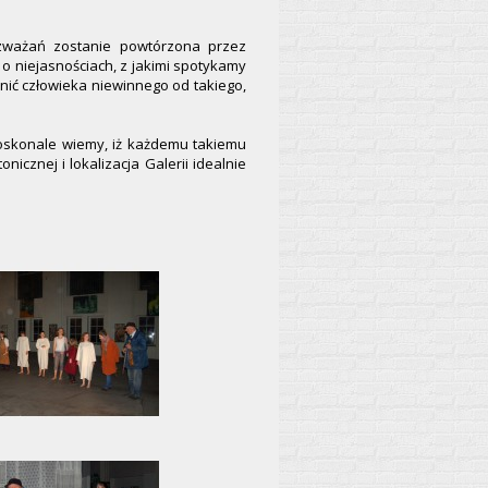
ozważań zostanie powtórzona przez
 o niejasnościach, z jakimi spotykamy
óżnić człowieka niewinnego od takiego,
 doskonale wiemy, iż każdemu takiemu
cznej i lokalizacja Galerii idealnie