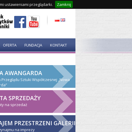
ymi ustawieniami przeglądarki.
Zamknij
OFERTA
FUNDACJA
KONTAKT
A AWANGARDA
ja Przeglądu Sztuki Współczesnej „Nowa
rda”
TA SPRZEDAŻY
ty na sprzedaż
JEM PRZESTRZENI GALERII
wynajmu na imprezy