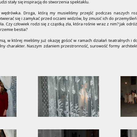
dzi stały się inspiracją do stworzenia spektaklu.
ko wędrówka. Droga, którą my musieliśmy przejść podczas naszych r
otwierać się i zamykać przed oczami widzów, by zmusić ich do przemyśleń
a. Czy człowiek rodzi się z cząstką zła, która rośnie wraz z nim? Jak odr
drzemie bestia?
nią, w której mieliśmy już okazję gościć w ramach działań teatralnych i
ny charakter. Naszym zdaniem przestronność, surowość formy architektoni