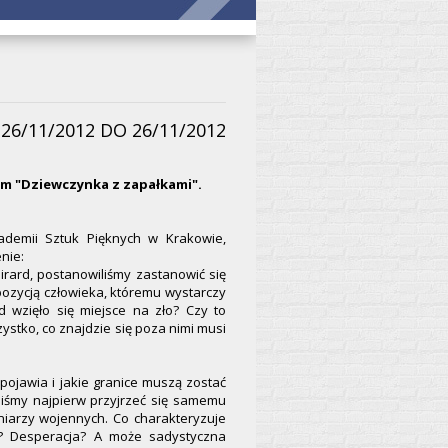
26/11/2012 DO 26/11/2012
łem "Dziewczynka z zapałkami".
ademii Sztuk Pięknych w Krakowie,
nie:
irard, postanowiliśmy zastanowić się
pozycją człowieka, któremu wystarczy
ąd wzięło się miejsce na zło? Czy to
stko, co znajdzie się poza nimi musi
 pojawia i jakie granice muszą zostać
eliśmy najpierw przyjrzeć się samemu
niarzy wojennych. Co charakteryzuje
o? Desperacja? A może sadystyczna