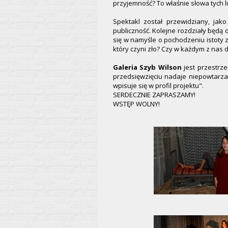
przyjemność? To właśnie słowa tych lu
Spektakl został przewidziany, ja
publiczność. Kolejne rozdziały będą 
się w namyśle o pochodzeniu istoty zł
który czyni zło? Czy w każdym z nas 
Galeria Szyb Wilson
jest przestrze
przedsięwzięciu nadaje niepowtarzal
wpisuje się w profil projektu".
SERDECZNIE ZAPRASZAMY!
WSTĘP WOLNY!