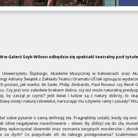
8.00 w Galerii Szyb Wilson odbędzie się spektakl teatralny pod tytu
ci Uniwersytetu Śląskiego, Akademii Muzycznej w Katowicach oraz Ak
mgr Adriany Świątek z Zakładu Teatru i Dramatu UŚ tak opisują to wydarze
h postaci, jak markiz de Sade, Philip Zimbardo, Paul Ricoeur czy René G
ku. Czy jest ono zaledwie brakiem dobra, czy też może naturalną predys
i, by zaczął je czynić? Jeśli świat i ludzie są z natury dobrzy, to sk
wą istotę i naturę człowieka, narzucając mu sztywne ramy i zasady? Wszy
 sobie pytanie o samą definicję zła. Pragnęliśmy ustalić, kiedy się ono
tak silnie negatywnie nacechowane – słowo. By zbliżyć się do zła, musi
liśmy wykorzystać dzienniki oraz zeznania seryjnych morderców i zbrod
ało za złych? Co popychało ich do takiego postępowania? Szaleństw