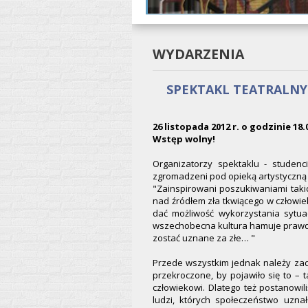
WYDARZENIA
SPEKTAKL TEATRALNY
26 listopada 2012 r. o godzinie 1
Wstęp wolny!
Organizatorzy spektaklu - studen
zgromadzeni pod opieką artystyczną 
"Zainspirowani poszukiwaniami takic
nad źródłem zła tkwiącego w człowie
dać możliwość wykorzystania sytuacj
wszechobecna kultura hamuje prawdzi
zostać uznane za złe… "
Przede wszystkim jednak należy zadać
przekroczone, by pojawiło się to – 
człowiekowi. Dlatego też postanowi
ludzi, których społeczeństwo uzn