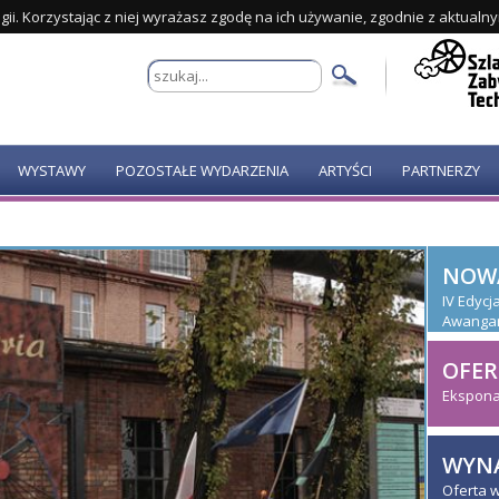
gii. Korzystając z niej wyrażasz zgodę na ich używanie, zgodnie z aktualn
WYSTAWY
POZOSTAŁE WYDARZENIA
ARTYŚCI
PARTNERZY
NOW
IV Edyc
Awanga
OFER
Ekspona
WYNA
Oferta 