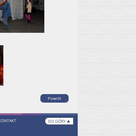
Powrót
KONTAKT
DO GÓRY