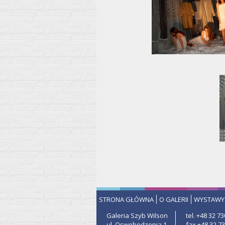
STRONA GŁÓWNA
O GALERII
WYSTAWY
Galeria Szyb Wilson
tel. +48 32 73
ul. Oswobodzenia 1
fax +48 32 73