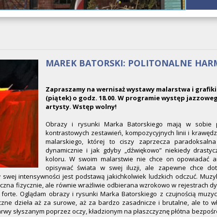
MAREK BATORSKI: POLITONALNE HA
Zapraszamy na wernisaż wystawy malarstwa i grafiki
(piątek) o godz. 18.00. W programie występ jazzow
artysty. Wstęp wolny!
Obrazy i rysunki Marka Batorskiego mają w sobie 
kontrastowych zestawień, kompozycyjnych linii i krawędzi
malarskiego, której to ciszy zaprzecza paradoksaln
dynamicznie i jak gdyby „dźwiękowo” niekiedy drastyc
koloru. W swoim malarstwie nie chce on opowiadać an
opisywać świata w swej iluzji, ale zapewne chce dot
swej intensywności jest podstawą jakichkolwiek ludzkich odczuć. Muzyk
zna fizycznie, ale równie wrażliwie odbierana wzrokowo w rejestrach dyna
i forte. Oglądam obrazy i rysunki Marka Batorskiego z czujnością muzyc
czne dzieła aż za surowe, aż za bardzo zasadnicze i brutalne, ale to wła
rwy słyszanym poprzez oczy, kładzionym na płaszczyznę płótna bezpośred