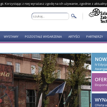
gii. Korzystając z niej wyrażasz zgodę na ich używanie, zgodnie z aktualn
WYSTAWY
POZOSTAŁE WYDARZENIA
ARTYŚCI
PARTNERZY
NOW
IV Edyc
Awanga
OFER
Ekspona
WYNA
Oferta 