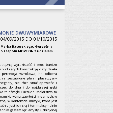
RMONIE DWUWYMIAROWE
04/09/2015 DO 01/10/2015
 Marka Batorskiego, 4 września
ego zespołu MOVE ON z udziałem
potężną wyrazistość i moc bardzo
 budujących konstrukcję ciszy dzieła
a percepcja wzrokowa, bo odbiera
znie zestawione plan i płaszczyzny
egdoty, nie chce snuć opowieści i
rzeć do dna i do najdalszej głębi
a to dźwięki i uczucia. Malarstwo to
miki, rytmu, zawiłości linearnych, w
zną, w kontekście muzyki, która jest
śnie jest ich siłą i ten maksymalnie
nim gestem ręki artysty, uzbrojonej