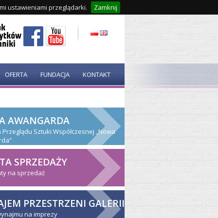
ymi ustawieniami przeglądarki.
Zamknij
OFERTA
FUNDACJA
KONTAKT
A AWANGARDA
ja Przeglądu Sztuki Współczesnej „Nowa
rda”
TA SPRZEDAŻY
ty na sprzedaż
JEM PRZESTRZENI GALERII
wynajmu na imprezy