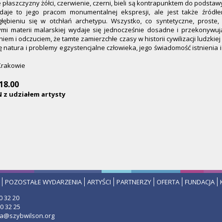
 płaszczyzny żółci, czerwienie, czerni, bieli są kontrapunktem do podstawy
adaje to jego pracom monumentalnej ekspresji, ale jest także źródł
łębieniu się w otchłań archetypu. Wszystko, co syntetyczne, proste
ymi materii malarskiej wydaje się jednocześnie dosadne i przekonywuj
niem i odczuciem, że tamte zamierzchłe czasy w historii cywilizacji ludzki
 natura i problemy egzystencjalne człowieka, jego świadomość istnienia i
 Krakowie
18.00
 z udziałem artysty
POZOSTAŁE WYDARZENIA
ARTYŚCI
PARTNERZY
OFERTA
FUNDACJA
0 32 20
0 32 25
ria@szybwilson.org