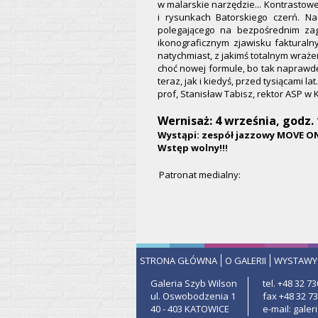
w malarskie narzędzie... Kontrastowe
i rysunkach Batorskiego czerń. N
polegającego na bezpośrednim zag
ikonograficznym zjawisku fakturaln
natychmiast, z jakimś totalnym wraże
choć nowej formule, bo tak naprawdę
teraz, jak i kiedyś, przed tysiącami lat.
prof, Stanisław Tabisz, rektor ASP w
Wernisaż: 4 września, godz. 
Wystąpi: zespół jazzowy MOVE ON
Wstęp wolny!!!
Patronat medialny:
STRONA GŁÓWNA
O GALERII
WYSTAWY
Galeria Szyb Wilson
tel. +48 32 73
ul. Oswobodzenia 1
fax +48 32 73
40 - 403 KATOWICE
e-mail: gale