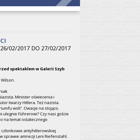
CI
26/02/2017 DO 27/02/2017
rzed spektaklem w Galerii Szyb
 Wilson.
niak
azista. Minister oświecenia i
tor twarzy Hitlera. Też nazista.
iumfu woli”. Owacje na stojąco.
ni ulegnie Führerowi? Czy nasi goście
wko na temat ostatecznego
 członkowie antyhitlerowskiej
w sprawie amnezji Leni Riefenstahl.