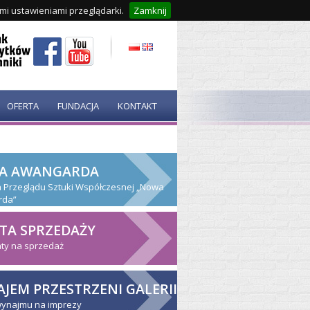
ymi ustawieniami przeglądarki.
Zamknij
OFERTA
FUNDACJA
KONTAKT
A AWANGARDA
ja Przeglądu Sztuki Współczesnej „Nowa
rda”
TA SPRZEDAŻY
ty na sprzedaż
JEM PRZESTRZENI GALERII
wynajmu na imprezy