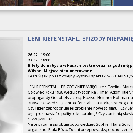
LENI RIEFENSTAHL. EPIZODY NIEPAMIĘ
26.02 - 19:00
27.02 - 19:00
Bilety do nabycia w kasach teatru oraz na godzinę p
Wilson. Miejsca nienumerowane.
Teatr Śląski po raz kolejny wystawi spektakl w Galerii Szyb
LENI RIEFENSTAHL. EPIZODY NIEPAMIĘCI - reż. Ewelina Marci
Człowiek Roku 1938 według tygodnika „Time”, Adolf Hitler. N
propagandy Goebbels z żoną. Naziści. Heinrich Hoffman, au
Brawa. Odwiedzają Leni Riefenstahl – autorkę słynnego „Tr
Czy Hitler zaproponuje jej zrobienie nowego filmu? Czy Le
będą rozmawiać o polityce kulturalnej? Czy zamienią słó
rozwiązania?
Na te pytania spróbują odpowiedzieć Sophie i Hans Scholl,
organizacji Biała Róża. To oni przeprowadzą dochodzenie 