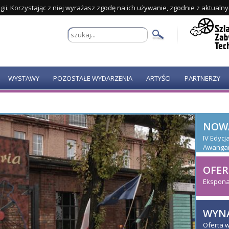
gii. Korzystając z niej wyrażasz zgodę na ich używanie, zgodnie z aktualn
WYSTAWY
POZOSTAŁE WYDARZENIA
ARTYŚCI
PARTNERZY
NOW
IV Edyc
Awanga
OFER
Ekspona
WYNA
Oferta 