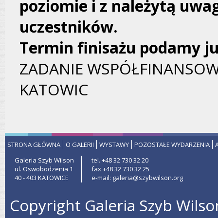
poziomie i z należytą uwa
uczestników.
Termin finisażu podamy ju
ZADANIE WSPÓŁFINANSOW
KATOWIC
STRONA GŁÓWNA
O GALERII
WYSTAWY
POZOSTAŁE WYDARZENIA
Galeria Szyb Wilson
tel. +48 32 730 32 20
ul. Oswobodzenia 1
fax +48 32 730 32 25
40 - 403 KATOWICE
e-mail: galeria@szybwilson.org
Copyright Galeria Szyb Wilso