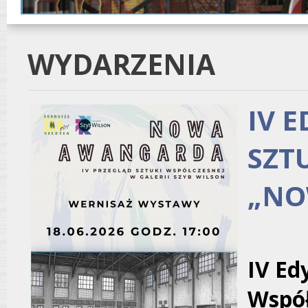
WYDARZENIA
IV 
SZT
„NO
IV Ed
Wspó